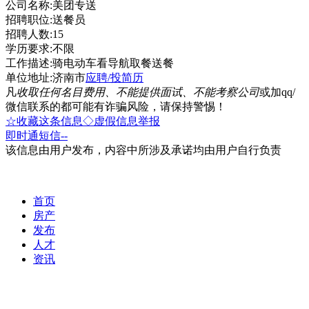
公司名称:美团专送
招聘职位:送餐员
招聘人数:15
学历要求:不限
工作描述:骑电动车看导航取餐送餐
单位地址:济南市
应聘/投简历
凡
收取任何名目费用、不能提供面试、不能考察公司
或加qq/
微信联系的都可能有诈骗风险，请保持警惕！
☆收藏这条信息
◇虚假信息举报
即时通
短信
--
该信息由用户发布，内容中所涉及承诺均由用户自行负责
首页
房产
发布
人才
资讯