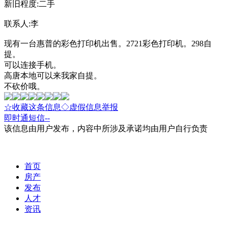
新旧程度:二手
联系人:李
现有一台惠普的彩色打印机出售。2721彩色打印机。298自
提。
可以连接手机。
高唐本地可以来我家自提。
不砍价哦。
☆收藏这条信息
◇虚假信息举报
即时通
短信
--
该信息由用户发布，内容中所涉及承诺均由用户自行负责
首页
房产
发布
人才
资讯