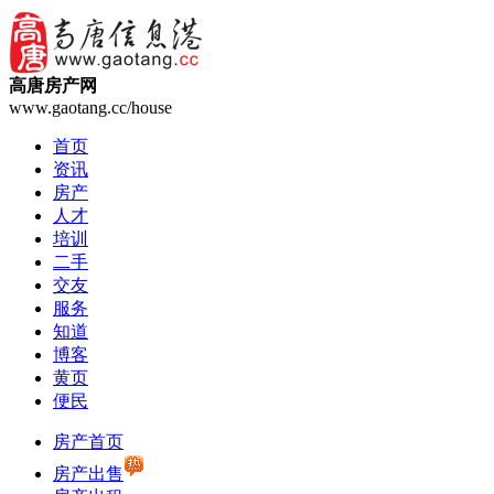
高唐房产网
www.gaotang.cc/house
首页
资讯
房产
人才
培训
二手
交友
服务
知道
博客
黄页
便民
房产首页
房产出售