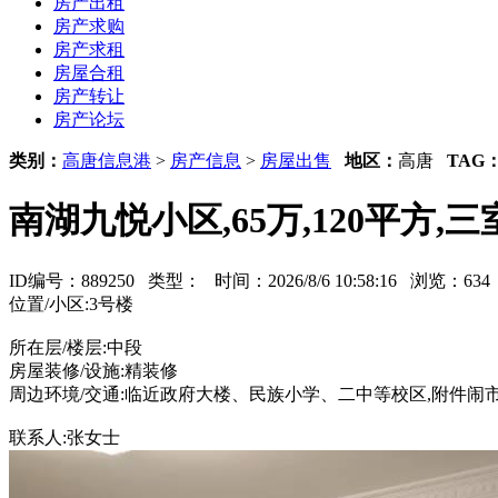
房产出租
房产求购
房产求租
房屋合租
房产转让
房产论坛
类别：
高唐信息港
>
房产信息
>
房屋出售
地区：
高唐
TAG
南湖九悦小区,65万,120平方,
ID编号：889250 类型：
时间：2026/8/6 10:58:16 浏览：6
位置/小区:3号楼
所在层/楼层:中段
房屋装修/设施:精装修
周边环境/交通:临近政府大楼、民族小学、二中等校区,附件闹
联系人:张女士