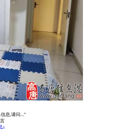
信息,请问...”
息»