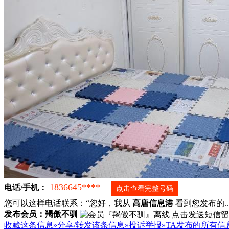
1836645****
电话/手机：
点击查看完整号码
您可以这样电话联系：“您好，我从
高唐信息港
看到您发布的...
发布会员：羯傲不驯
收藏这条信息»
分享/转发该条信息»
投诉举报»
TA发布的所有信