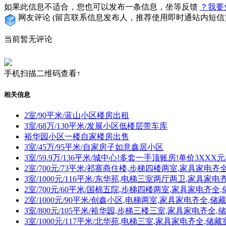
如果此信息不适合，您也可以发布一条信息，坐等反馈
？我要
网友评论
(留言联系信息发布人，推荐使用即时通站内短信
当前暂无评论
手机扫描二维码查看↑
相关信息
2室/90平米/蓝山小区楼房出租
3室/68万/130平米/发展小区低楼层带车库
裕华园小区一楼自家楼房出售
3室/45万/95平米/自家房子如意鑫居小区
3室/59.9万/136平米/城中心!多套一手顶账房!单价3XXX元
2室/700元/73平米/祁寨商住楼,步梯四楼两室,家具家电齐
3室/1000元/116平米/东华苑,电梯三室两厅两卫,家具家电
2室/700元/60平米/国棉五院,步梯四楼两室,家具家电齐全
2室/1000元/90平米/创鑫小区,电梯两室,家具家电齐全,储
3室/800元/105平米/裕华园,步梯三楼三室,家具家电齐全,
3室/1000元/117平米/北华苑,电梯三室,家具家电齐全,储藏