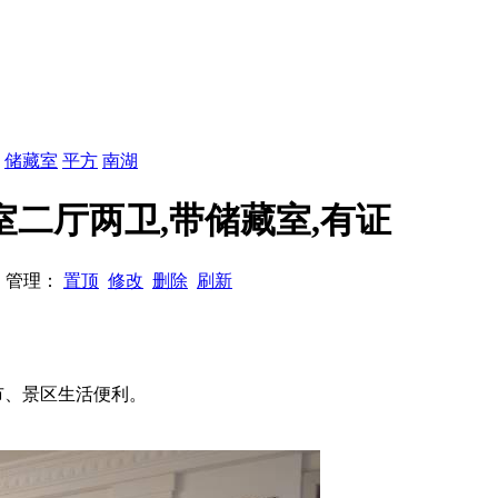
：
储藏室
平方
南湖
三室二厅两卫,带储藏室,有证
34 管理：
置顶
修改
删除
刷新
市、景区生活便利。