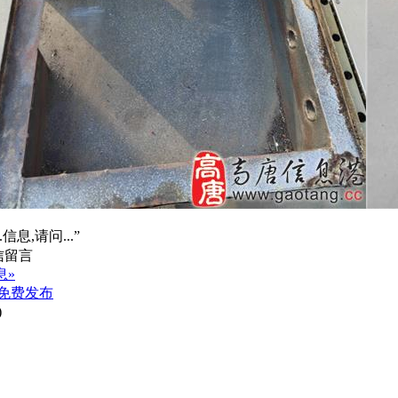
信息,请问...”
息»
免费发布
)