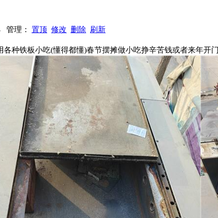
594 管理：
置顶
修改
删除
刷新
适用各种铁板小吃(懂得都懂)春节摆摊做小吃挣辛苦钱或者来年开