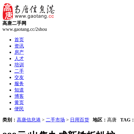
高唐二手网
www.gaotang.cc/2shou
首页
资讯
房产
人才
培训
二手
交友
服务
知道
博客
黄页
便民
类别：
高唐信息港
>
二手市场
>
日用百货
地区：
高唐
TAG