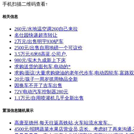
手机扫描二维码查看↑
相关信息
260元/水地温空调260自己来拉
名仕园快递超市转让
2万元/出售明宇930铲车
2500元/出售自用地磅一个可议价
3.5万元/6米8高蓝,公司户,
980元/实木九成新上下床
求购送货的面包车,电动的*
求购/面议/大量求购烧油的老年代步车,电动四轮车,富路双
20元/孩子一周岁抓周物品全新
因换车不开了吉车出售
72V电动汽车控制器280元
1.1万元/自用喷灌机几乎全新出售
置顶信息随机展示
高唐至德州,每天往返高铁站,火车站流水发车。
4500元/招聘蔬菜水果店营业员,店长。考虑好了再来沟通