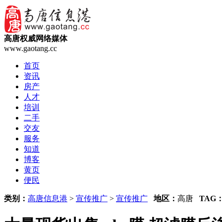
高唐权威网络媒体
www.gaotang.cc
首页
资讯
房产
人才
培训
二手
交友
服务
知道
博客
黄页
便民
类别：
高唐信息港
>
宣传推广
>
宣传推广
地区：
高唐
TAG