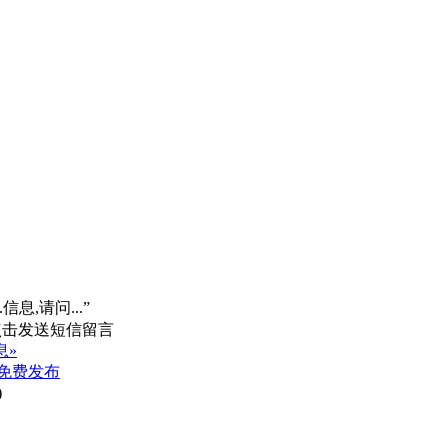
信息,请问...”
息»
免费发布
)