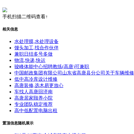
手机扫描二维码查看↑
相关信息
水处理膜,水处理设备
馒头加工,找合作伙伴
兼职日结多号多做
物流,快递,快运
骏峰体能中心招聘教练(高唐)可兼职
中国邮政集团有限公司山东省高唐县分公司关于车辆维修
低中高冷库设计维修
高唐装修,选木易更放心
车找人高唐回济南
高唐居家颐养小院
专业团队稳定推荐
高中低配置电脑出租
置顶信息随机展示