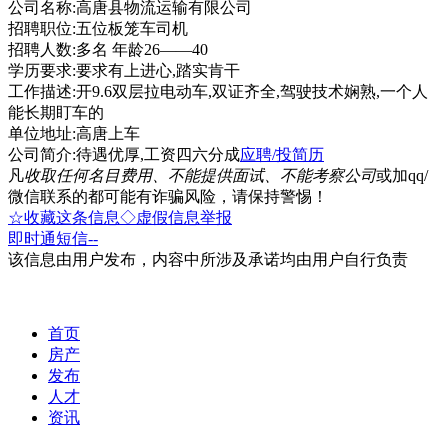
公司名称:高唐县物流运输有限公司
招聘职位:五位板笼车司机
招聘人数:多名 年龄26——40
学历要求:要求有上进心,踏实肯干
工作描述:开9.6双层拉电动车,双证齐全,驾驶技术娴熟,一个人
能长期盯车的
单位地址:高唐上车
公司简介:待遇优厚,工资四六分成
应聘/投简历
凡
收取任何名目费用、不能提供面试、不能考察公司
或加qq/
微信联系的都可能有诈骗风险，请保持警惕！
☆收藏这条信息
◇虚假信息举报
即时通
短信
--
该信息由用户发布，内容中所涉及承诺均由用户自行负责
首页
房产
发布
人才
资讯