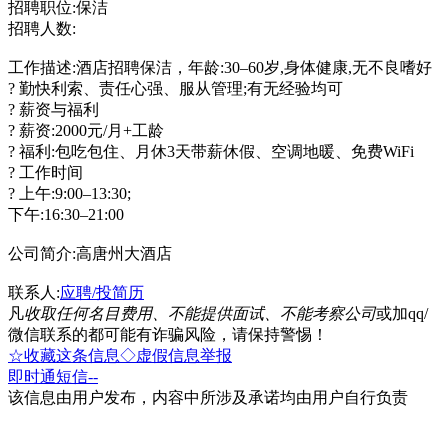
招聘职位:保洁
招聘人数:
工作描述:酒店招聘保洁，年龄:30–60岁,身体健康,无不良嗜好
? 勤快利索、责任心强、服从管理;有无经验均可
? 薪资与福利
? 薪资:2000元/月+工龄
? 福利:包吃包住、月休3天带薪休假、空调地暖、免费WiFi
? 工作时间
? 上午:9:00–13:30;
下午:16:30–21:00
公司简介:高唐州大酒店
联系人:
应聘/投简历
凡
收取任何名目费用、不能提供面试、不能考察公司
或加qq/
微信联系的都可能有诈骗风险，请保持警惕！
☆收藏这条信息
◇虚假信息举报
即时通
短信
--
该信息由用户发布，内容中所涉及承诺均由用户自行负责