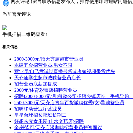
网友评论
(留言联系信息发布人，推荐使用即时通站内短信
当前暂无评论
手机扫描二维码查看↑
相关信息
2800-3000元/招天齐庙超市营业员
永建五金招营业员,男女不限
营业员/自己尝试过直播带货或者短视频带货优先
天齐庙学生超市诚聘营业员店长
招营业员底薪加提成
2000元/体育彩票店招聘营业员
招聘!2000-8000元/月!移动公司招聘乡镇店长、手机导
2500-3000元/天齐庙青年百货诚聘优秀(女)导购营业员
招聘移动营业厅营业员
星星台球招长夜班长期工
好想来零食乐园(山水文苑店)招聘
全/兼皆可/天齐庙漫咖啡招营业员薪资面议