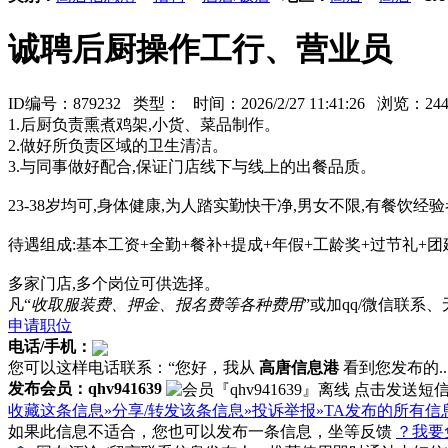
诚聘后厨操作工行、营业员
ID编号：879232 类型：
时间：2026/2/27 11:41:26 浏览：
1.后厨负责熏煮鸡架,小货、菜品制作。
2.做好所负责区域的卫生清洁。
3.与同事做好配合,保证门店线下与线上的出餐品质。
23-38岁均可,身体健康,为人踏实勤快干净,男女不限,有餐饮
待遇组成:基本工资+全勤+餐补+提成+年假+工龄奖+过节礼+团
多家门店,多个岗位可供选择。
凡“
收取服装费、押金、报名费等各种费用
”或加qq/微信联
申请职位
电话/手机：
您可以这样电话联系：“您好，我从
高唐信息港
看到您发布的...
发布会员：qhv941639
收藏这条信息»
分享/转发该条信息»
投诉举报»
TA发布的所有信
如果此信息不适合，您也可以发布一条信息，坐等反馈
？我要