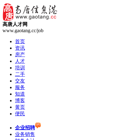
高唐人才网
www.gaotang.cc/job
首页
资讯
房产
人才
培训
二手
交友
服务
知道
博客
黄页
便民
企业招聘
业务销售