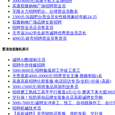
3000-6000元/高唐手机大卖场招聘
高唐双隆购物广场招聘营业员
无限火力招聘吧台。台球营业员数名
2300元/乐园吧台营业员女性格形象好年龄24-35
双隆购物广场品牌女装招聘
招聘营业员店员售卖员
天齐庙2042学生超市诚聘优秀营业员店长
4000元/超市招聘营业员售货员
置顶信息随机展示
诚聘AI数据标注员
招聘中卅传媒招聘
5000-8000元/招聘氩弧焊工学徒工普工
无责底薪4000-20000元!招带货女主播,视频剪辑1名
高唐高薪招聘社群客服·电话回访专员(全职+社保+高薪)
3000-15000元/烘焙食品添加剂业务员
招研磨工熟练工高手平行垂直4元/公分,磨床下来大面300
交社保！恒韵原创品牌女装集合店高薪诚聘女导购
3000-7000元/诚聘女冲床工、技工、自动线操作工、会计
招聘机械技术员
【高薪诚聘】非营销电话客服、准时发薪、交社保