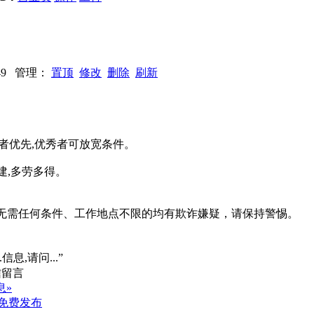
2449 管理：
置顶
修改
删除
刷新
经验者优先,优秀者可放宽条件。
建,多劳多得。
系、无需任何条件、工作地点不限的均有欺诈嫌疑，请保持警惕。
信息,请问...”
息»
免费发布