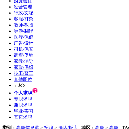
财务会计
经营管理
行政/文秘
客服/打杂
教师/教授
导游/翻译
医疗/保健
广告/设计
司机/保安
调查/促销
家教/辅导
家政/保姆
技工/普工
其他职位
←Job→
个人求职
专职求职
兼职求职
毕业/实习
其它求职
类别：
高唐信息港
>
招聘
>
酒店/饭店
地区：
高唐
>
高唐
TA