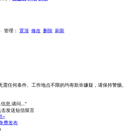
296 管理：
置顶
修改
删除
刷新
系、无需任何条件、工作地点不限的均有欺诈嫌疑，请保持警惕。
信息,请问...”
息»
免费发布
)