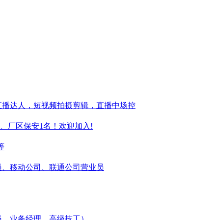
直播达人，短视频拍摄剪辑，直播中场控
、厂区保安1名！欢迎加入!
等
售店员、移动公司、联通公司营业员
专员、业务经理、高级技工）