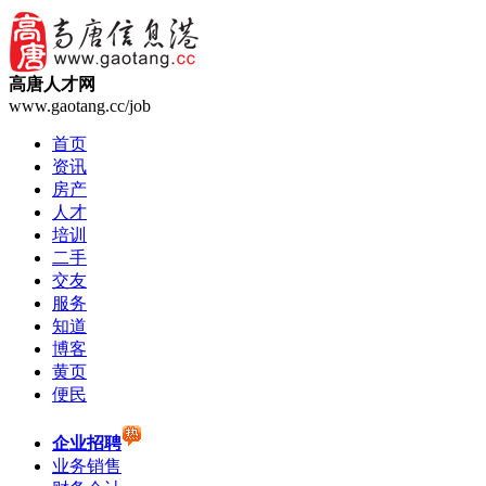
高唐人才网
www.gaotang.cc/job
首页
资讯
房产
人才
培训
二手
交友
服务
知道
博客
黄页
便民
企业招聘
业务销售