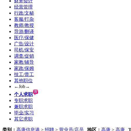
财务会计
经营管理
行政/文秘
客服/打杂
教师/教授
导游/翻译
医疗/保健
广告/设计
司机/保安
调查/促销
家教/辅导
家政/保姆
技工/普工
其他职位
←Job→
个人求职
专职求职
兼职求职
毕业/实习
其它求职
类别：
高唐信息港
>
招聘
>
营业员/店员
地区：
高唐
>
高唐