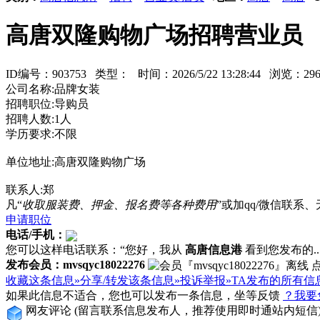
高唐双隆购物广场招聘营业员
ID编号：903753 类型：
时间：2026/5/22 13:28:44 浏览：
公司名称:品牌女装
招聘职位:导购员
招聘人数:1人
学历要求:不限
单位地址:高唐双隆购物广场
联系人:郑
凡“
收取服装费、押金、报名费等各种费用
”或加qq/微信联
申请职位
电话/手机：
您可以这样电话联系：“您好，我从
高唐信息港
看到您发布的...
发布会员：mvsqyc18022276
收藏这条信息»
分享/转发该条信息»
投诉举报»
TA发布的所有信
如果此信息不适合，您也可以发布一条信息，坐等反馈
？我要
网友评论
(留言联系信息发布人，推荐使用即时通站内短信