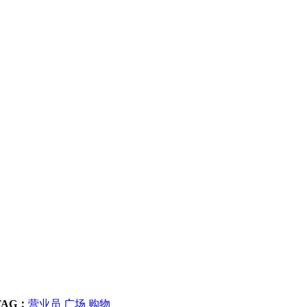
TAG：
营业员
广场
购物