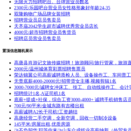
无限火力招聘吧台。台球营业员数名
2300元/乐园吧台营业员女性格形象好年龄24-35
双隆购物广场品牌女装招聘
招聘营业员店员售卖员
天齐庙2042学生超市诚聘优秀营业员店长
4000元/超市招聘营业员售货员
招聘店员营业员售卖员
置顶信息随机展示
高唐县肖游记文旅传媒招聘！旅游顾问/旅行管家，旅游
2000元/温州城体育彩票招聘售票员
荣达锦翼公司高薪诚聘质检人员、设备操作工、车间普工
无责底薪4000-20000元!招带货女主播,视频剪辑1名
3000-7000元/诚聘女冲床工、技工、自动线操作工、会计
招聘统计1名,A证司机1名
底薪+提成+社保，综合工资3000-4000+ 诚聘手机销
700元/90平米/金城东路有吉楼出租
高薪诚聘A2长干司机!工资趟结
高唐经营二手空调，全新空调，回收一切制冷设备
145平米/房屋出租,优质房源
🤝不负韶华,职等你来🤝山东众成纸业高薪纳新（外贸