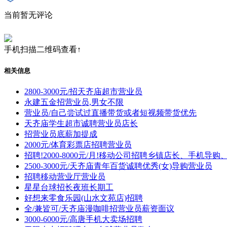
当前暂无评论
手机扫描二维码查看↑
相关信息
2800-3000元/招天齐庙超市营业员
永建五金招营业员,男女不限
营业员/自己尝试过直播带货或者短视频带货优先
天齐庙学生超市诚聘营业员店长
招营业员底薪加提成
2000元/体育彩票店招聘营业员
招聘!2000-8000元/月!移动公司招聘乡镇店长、手机导
2500-3000元/天齐庙青年百货诚聘优秀(女)导购营业员
招聘移动营业厅营业员
星星台球招长夜班长期工
好想来零食乐园(山水文苑店)招聘
全/兼皆可/天齐庙漫咖啡招营业员薪资面议
3000-6000元/高唐手机大卖场招聘