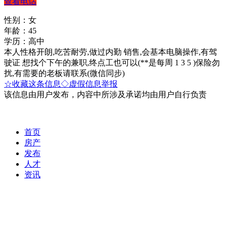
查看电话
性别：女
年龄：45
学历：高中
本人性格开朗,吃苦耐劳,做过内勤 销售,会基本电脑操作,有驾
驶证 想找个下午的兼职,终点工也可以(**是每周 1 3 5 )保险勿
扰,有需要的老板请联系(微信同步)
☆收藏这条信息
◇虚假信息举报
该信息由用户发布，内容中所涉及承诺均由用户自行负责
首页
房产
发布
人才
资讯