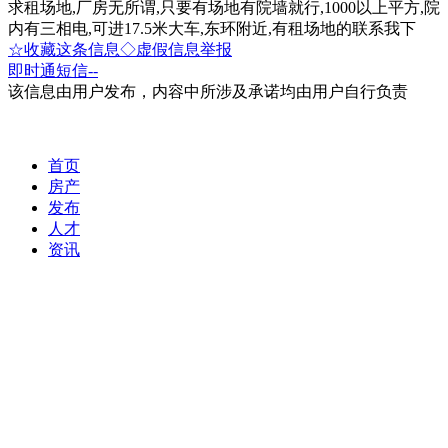
求租场地,厂房无所谓,只要有场地有院墙就行,1000以上平方,院
内有三相电,可进17.5米大车,东环附近,有租场地的联系我下
☆收藏这条信息
◇虚假信息举报
即时通
短信
--
该信息由用户发布，内容中所涉及承诺均由用户自行负责
首页
房产
发布
人才
资讯