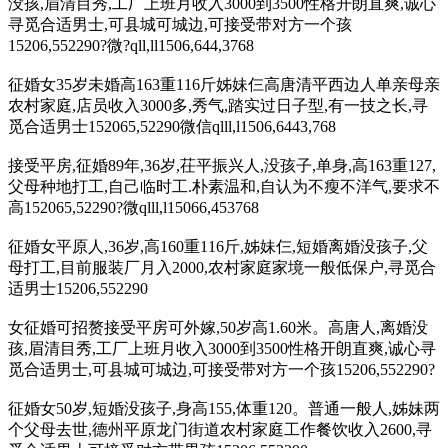
没孩,眉清目秀,工厂上班月收入3000到3500性格开朗直爽,诚心
寻觅合适男士,可县城可城边,可接受带对方一个孩
15206,552290?微?qll,ll1506,644,3768
征婚女35岁未婚高163重116斤姊妹仨高唐清平西边人单亲母亲
农村家庭,店员收入3000多,秀气,踏实过日子型,有一技之长,寻
觅合适男士152065,52290微信qlll,l1506,6443,768
接受平房,征婚89年,36岁,茌平振兴人,没孩子,单身,高163重127,
父母种地打工,自己临时工.朴素温和,自认为不瘦不洋气,要求不
高152065,52290?微qlll,l15066,453768
征婚女平原人,36岁,高160重116斤,姊妹仨,短婚离婚没孩子,父
母打工,目前服装厂月入2000,农村家庭家境一般低保户,寻觅合
适男士15206,552290
女征婚可招赘接受平房可外嫁,50岁高1.60米。高唐人,离婚没
孩,眉清目秀,工厂上班月收入3000到3500性格开朗直爽,诚心寻
觅合适男士,可县城可城边,可接受带对方一个孩15206,552290?
征婚女50岁,短婚没孩子,身高155,体重120。普通一般人,姊妹两
个父母去世,德州平原龙门街道农村家庭工作餐饮收入2600,寻