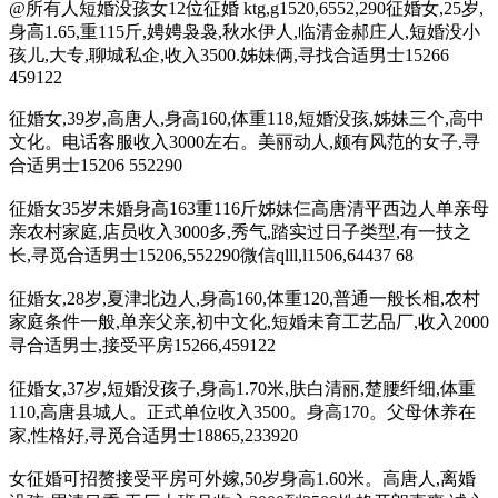
@所有人短婚没孩女12位征婚 ktg,g1520,6552,290征婚女,25岁,
身高1.65,重115斤,娉娉袅袅,秋水伊人,临清金郝庄人,短婚没小
孩儿,大专,聊城私企,收入3500.姊妹俩,寻找合适男士15266
459122
征婚女,39岁,高唐人,身高160,体重118,短婚没孩,姊妹三个,高中
文化。电话客服收入3000左右。美丽动人,颇有风范的女子,寻
合适男士15206 552290
征婚女35岁未婚身高163重116斤姊妹仨高唐清平西边人单亲母
亲农村家庭,店员收入3000多,秀气,踏实过日子类型,有一技之
长,寻觅合适男士15206,552290微信qlll,l1506,64437 68
征婚女,28岁,夏津北边人,身高160,体重120,普通一般长相,农村
家庭条件一般,单亲父亲,初中文化,短婚未育工艺品厂,收入2000
寻合适男士,接受平房15266,459122
征婚女,37岁,短婚没孩子,身高1.70米,肤白清丽,楚腰纤细,体重
110,高唐县城人。正式单位收入3500。身高170。父母休养在
家,性格好,寻觅合适男士18865,233920
女征婚可招赘接受平房可外嫁,50岁身高1.60米。高唐人,离婚