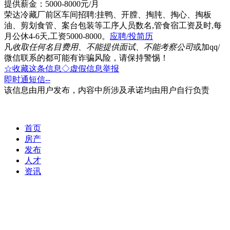
提供薪金：5000-8000元/月
荣达冷藏厂前区车间招聘:挂鸭、开膛、掏肫、掏心、掏板
油、剪划食管、案台包装等工序人员数名,管食宿工资及时,每
月公休4-6天,工资5000-8000。
应聘/投简历
凡
收取任何名目费用、不能提供面试、不能考察公司
或加qq/
微信联系的都可能有诈骗风险，请保持警惕！
☆收藏这条信息
◇虚假信息举报
即时通
短信
--
该信息由用户发布，内容中所涉及承诺均由用户自行负责
首页
房产
发布
人才
资讯