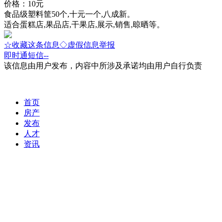
价格：10元
食品级塑料筐50个,十元一个,八成新。
适合蛋糕店,果品店,干果店,展示,销售,晾晒等。
☆收藏这条信息
◇虚假信息举报
即时通
短信
--
该信息由用户发布，内容中所涉及承诺均由用户自行负责
首页
房产
发布
人才
资讯