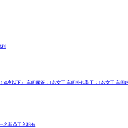
福利
女工（50岁以下） 车间库管：1名女工 车间外包装工：1名女工 车间
装一名新员工入职有