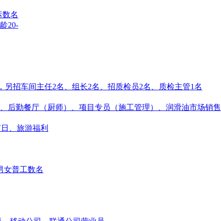
运数名
龄20-
孩子，另招车间主任2名、组长2名、招质检员2名、质检主管1名
】、后勤餐厅（厨师）、项目专员（施工管理）、润滑油市场销售
成!节日、旅游福利
男女普工数名