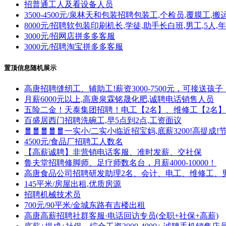
招普通工人及看设备人员
3500-4500元/泉林天和包装招聘包装工,个检员,覆膜工,搬
8000元/招聘软包装印刷机长,学徒,助手长白班,男工,5人,年
3000元/招网店拼多多客服
3000元/招聘淘宝拼多多客服
置顶信息随机展示
高唐招聘缝纫工、辅助工!薪资3000-7500元，可接送
月薪6000元以上,高唐泉霖铭晟化肥,诚聘电话销售人员
五险二金！天泰集团招聘！电工【2名】、维修工【2名
百盛居西门招聘洗碗工,早5点到2点,工资面议
🧧🧧🧧🧧🧧一实小/二实小临近招宝妈,底薪3200!高提
4500元/食品厂招聘工人数名
【高薪诚聘】非营销电话客服、准时发薪、交社保
鲁夫堂招聘修脚师、足疗师数名台，月薪4000-10000！
高唐食品公司招聘研发助理2名、会计、电工、维修工、
145平米/房屋出租,优质房源
招聘机械技术员
700元/90平米/金城东路有吉楼出租
高唐高薪招聘社群客服·电话回访专员(全职+社保+高薪)