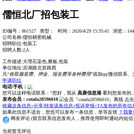
儒恒北厂招包装工
ID编号：861527 类型：
时间：2026/4/29 15:35:41 浏览：
公司名称:儒恒精密机械
招聘职位:包装工
招聘人数:2人
工作描述:大理石染色,擦板,包装
单位地址:滨湖路北首路西
凡“
收取服装费、押金、报名费等各种费用
”或加qq/微信联
申请职位
电话/手机：
您可以这样电话联系：“您好，我从
高唐信息港
看到您发布的...
发布会员：cutafa28596010
收藏这条信息»
分享/转发该条信息»
投诉举报»
TA发布的所有信
如果此信息不适合，您也可以发布一条信息，坐等反馈
？我要
网友评论
(留言联系信息发布人，推荐使用即时通站内短信
当前暂无评论