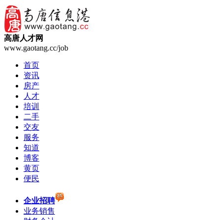
高唐人才网
www.gaotang.cc/job
首页
资讯
房产
人才
培训
二手
交友
服务
知道
博客
黄页
便民
企业招聘
业务销售