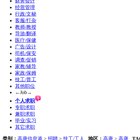
财务会计
经营管理
行政/文秘
客服/打杂
教师/教授
导游/翻译
医疗/保健
广告/设计
司机/保安
调查/促销
家教/辅导
家政/保姆
技工/普工
其他职位
←Job→
个人求职
专职求职
兼职求职
毕业/实习
其它求职
类别：
高唐信息港
>
招聘
>
技工/工人
地区：
高唐
>
高唐
TA