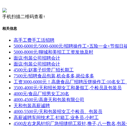
手机扫描二维码查看↑
相关信息
高手工费手工活招聘
5000-6000元/5000-6000元/招聘操作工+五险一金+节假日
5000-8000元/聊城和美招工工资发放及时
面议/包装公司招聘会计
面议/包装公司招聘会计
4500元/赵寨子织带厂招长期工
7500元/招聘食品包装,机会多多,岗位多多
工资3000-6000元！高唐食品厂招聘压饼操作工:10名
3500-4000元/天和招长期女工和暑假工,个检员及包装员
4000元/食品厂招男女工20名
4000-4500元/高唐天和包装有限公司
天和包装高薪诚聘
4000-5500元/天和包装招女工个检员、包装员
高薪诚聘车间技术工,钉箱工,业务员,小时工
4500左右龙凤针织厂急招缝纫工双针,撸子,八一数名,包