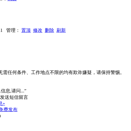
1441 管理：
置顶
修改
删除
刷新
系、无需任何条件、工作地点不限的均有欺诈嫌疑，请保持警惕。
信息,请问...”
息»
免费发布
)