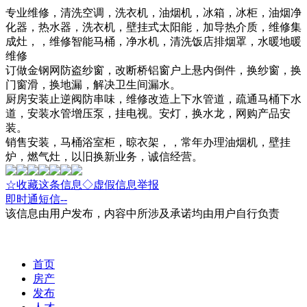
专业维修，清洗空调，洗衣机，油烟机，冰箱，冰柜，油烟净
化器，热水器，洗衣机，壁挂式太阳能，加导热介质，维修集
成灶，，维修智能马桶，净水机，清洗饭店排烟罩，水暖地暖
维修
订做金钢网防盗纱窗，改断桥铝窗户上悬内倒件，换纱窗，换
门窗滑，换地漏，解决卫生间漏水。
厨房安装止逆阀防串味，维修改造上下水管道，疏通马桶下水
道，安装水管增压泵，挂电视。安灯，换水龙，网购产品安
装。
销售安装，马桶浴室柜，晾衣架，，常年办理油烟机，壁挂
炉，燃气灶，以旧换新业务，诚信经营。
☆收藏这条信息
◇虚假信息举报
即时通
短信
--
该信息由用户发布，内容中所涉及承诺均由用户自行负责
首页
房产
发布