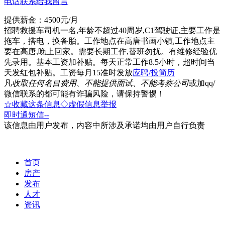
电话联系
给我留言
提供薪金：4500元/月
招聘救援车司机一名,年龄不超过40周岁,C1驾驶证,主要工作是
拖车，搭电，换备胎。工作地点在高唐书画小镇,工作地点主
要在高唐,晚上回家。需要长期工作,替班勿扰。有维修经验优
先录用。基本工资加补贴。每天正常工作8.5小时，超时间当
天发红包补贴。工资每月15准时发放
应聘/投简历
凡
收取任何名目费用、不能提供面试、不能考察公司
或加qq/
微信联系的都可能有诈骗风险，请保持警惕！
☆收藏这条信息
◇虚假信息举报
即时通
短信
--
该信息由用户发布，内容中所涉及承诺均由用户自行负责
首页
房产
发布
人才
资讯