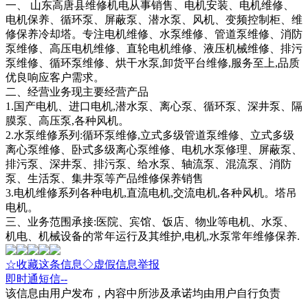
一、 山东高唐县维修机电从事销售、电机安装、电机维修、
电机保养、循环泵、屏蔽泵、潜水泵、风机、变频控制柜、维
修保养冷却塔。专注电机维修、水泵维修、管道泵维修、消防
泵维修、高压电机维修、直轮电机维修、液压机械维修、排污
泵维修、循环泵维修、烘干水泵,卸货平台维修,服务至上,品质
优良响应客户需求。
二、经营业务现主要经营产品
1.国产电机、进口电机,潜水泵、离心泵、循环泵、深井泵、隔
膜泵、高压泵,各种风机。
2.水泵维修系列:循环泵维修,立式多级管道泵维修、立式多级
离心泵维修、卧式多级离心泵维修、电机水泵修理、屏蔽泵、
排污泵、深井泵、排污泵、给水泵、轴流泵、混流泵、消防
泵、生活泵、集井泵等产品维修保养销售
3.电机维修系列各种电机,直流电机,交流电机,各种风机。塔吊
电机。
三、业务范围承接:医院、宾馆、饭店、物业等电机、水泵、
机电、机械设备的常年运行及其维护,电机,水泵常年维修保养.
☆收藏这条信息
◇虚假信息举报
即时通
短信
--
该信息由用户发布，内容中所涉及承诺均由用户自行负责