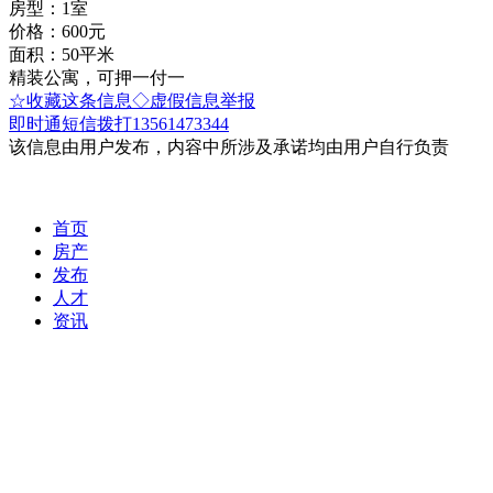
房型：1室
价格：600元
面积：50平米
精装公寓，可押一付一
☆收藏这条信息
◇虚假信息举报
即时通
短信
拨打13561473344
该信息由用户发布，内容中所涉及承诺均由用户自行负责
首页
房产
发布
人才
资讯