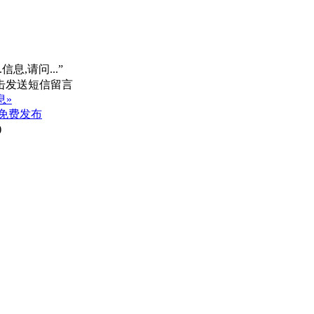
信息,请问...”
息»
免费发布
)