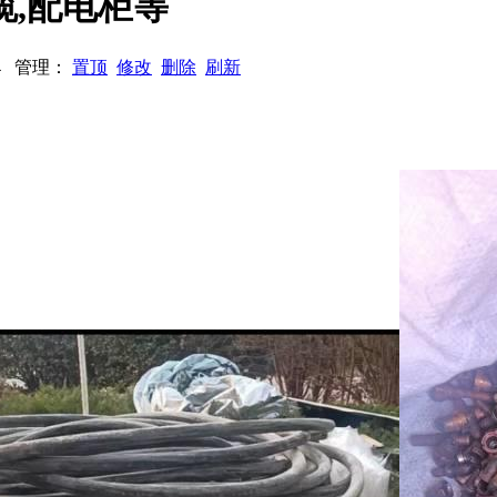
缆,配电柜等
504 管理：
置顶
修改
删除
刷新