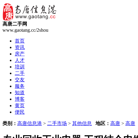
高唐二手网
www.gaotang.cc/2shou
首页
资讯
房产
人才
培训
二手
交友
服务
知道
博客
黄页
便民
类别：
高唐信息港
>
二手市场
>
其他信息
地区：
高唐
>
高唐