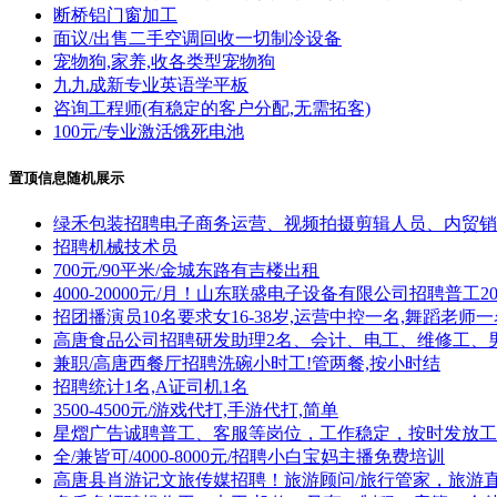
断桥铝门窗加工
面议/出售二手空调回收一切制冷设备
宠物狗,家养,收各类型宠物狗
九九成新专业英语学平板
咨询工程师(有稳定的客户分配,无需拓客)
100元/专业激活饿死电池
置顶信息随机展示
绿禾包装招聘电子商务运营、视频拍摄剪辑人员、内贸销
招聘机械技术员
700元/90平米/金城东路有吉楼出租
4000-20000元/月！山东联盛电子设备有限公司招聘
招团播演员10名要求女16-38岁,运营中控一名,舞蹈老师一
高唐食品公司招聘研发助理2名、会计、电工、维修工、
兼职/高唐西餐厅招聘洗碗小时工!管两餐,按小时结
招聘统计1名,A证司机1名
3500-4500元/游戏代打,手游代打,简单
星熠广告诚聘普工、客服等岗位，工作稳定，按时发放工资
全/兼皆可/4000-8000元/招聘小白宝妈主播免费培训
高唐县肖游记文旅传媒招聘！旅游顾问/旅行管家，旅游