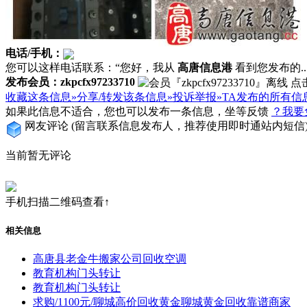
电话/手机：
您可以这样电话联系：“您好，我从
高唐信息港
看到您发布的...
发布会员：zkpcfx97233710
收藏这条信息»
分享/转发该条信息»
投诉举报»
TA发布的所有信
如果此信息不适合，您也可以发布一条信息，坐等反馈
？我要
网友评论
(留言联系信息发布人，推荐使用即时通站内短信
当前暂无评论
手机扫描二维码查看↑
相关信息
高唐县老金牛搬家公司回收空调
教育机构门头转让
教育机构门头转让
求购/1100元/聊城高价回收黄金聊城黄金回收靠谱商家