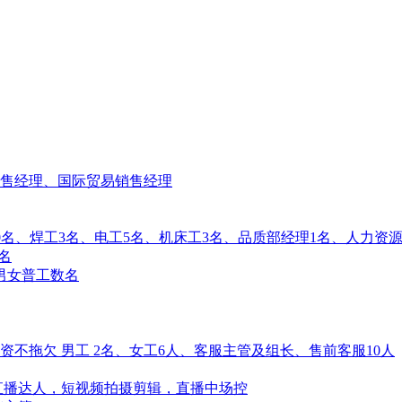
售经理、国际贸易销售经理
普工20名、焊工3名、电工5名、机床工3名、品质部经理1名、人力
名
男女普工数名
不拖欠 男工 2名、女工6人、客服主管及组长、售前客服10人
直播达人，短视频拍摄剪辑，直播中场控