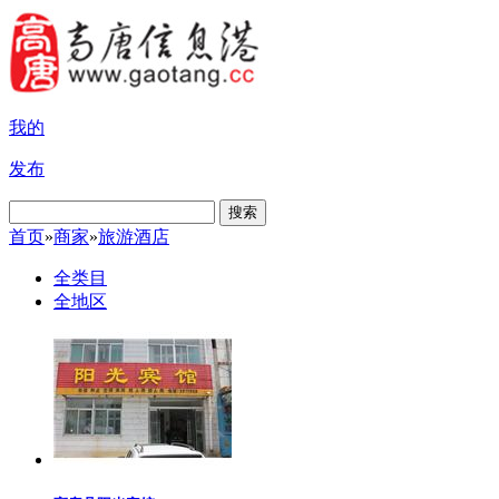
我的
发布
搜索
首页
»
商家
»
旅游酒店
全类目
全地区