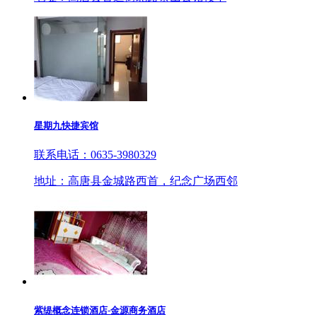
星期九快捷宾馆
联系电话：0635-3980329
地址：高唐县金城路西首，纪念广场西邻
紫缇概念连锁酒店-金源商务酒店