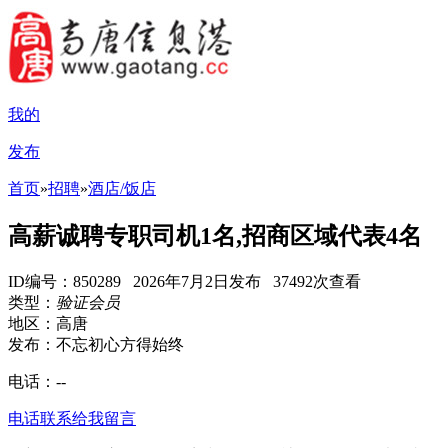
我的
发布
首页
»
招聘
»
酒店/饭店
高薪诚聘专职司机1名,招商区域代表4名
ID编号：850289 2026年7月2日发布 37492次查看
类型：
验证会员
地区：高唐
发布：不忘初心方得始终
电话：
--
电话联系
给我留言