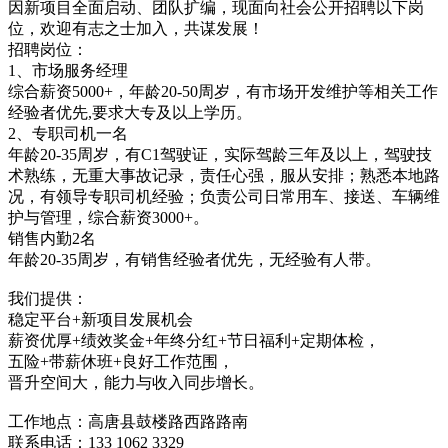
因新项目全面启动、团队扩编，现面向社会公开招聘以下岗
位，欢迎有志之士加入，共谋发展！
招聘岗位：
1、市场服务经理
综合薪资5000+，年龄20-50周岁，有市场开发维护等相关工作
经验者优先,要求大专及以上学历。
2、专职司机一名
年龄20-35周岁，有C1驾驶证，实际驾龄三年及以上，驾驶技
术熟练，无重大事故记录，责任心强，服从安排；熟悉本地路
况，有领导专职司机经验；负责公司日常用车、接送、车辆维
护与管理，综合薪资3000+。
销售内勤2名
年龄20-35周岁，有销售经验者优先，无经验有人带。
我们提供：
稳定平台+新项目发展机会
薪资优厚+绩效奖金+年终分红+节日福利+定期体检，
五险+带薪休班+良好工作范围，
晋升空间大，能力与收入同步增长。
工作地点：高唐县鼓楼路西路路南
联系电话：133 1062 3329