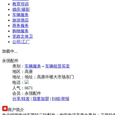
教育培训
婚庆/摄影
车辆服务
旅游酒店
商务服务
购物服务
党政文体卫
公司/工厂
加载中...
永强配件
类别：
车辆服务
»
车辆租赁买卖
地区：高唐
地址：地址：高唐许楼大市场东门
电话：
人气：6671
会员：永强配件
分享/转发
|
我要加盟
|
纠错/举报
商户简介