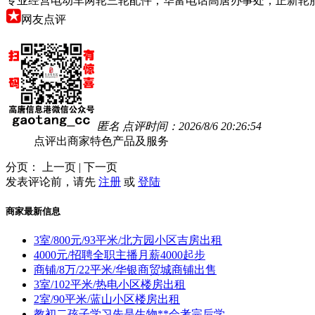
专业经营电动车两轮三轮配件；华富电话高唐办事处；正新轮胎
网友点评
匿名 点评时间：2026/8/6 20:26:54
点评出商家特色产品及服务
分页： 上一页 | 下一页
发表评论前，请先
注册
或
登陆
商家最新信息
3室/800元/93平米/北方园小区吉房出租
4000元/招聘全职主播月薪4000起步
商铺/8万/22平米/华银商贸城商铺出售
3室/102平米/热电小区楼房出租
2室/90平米/蓝山小区楼房出租
教初二孩子学习先是生物**会考完后学