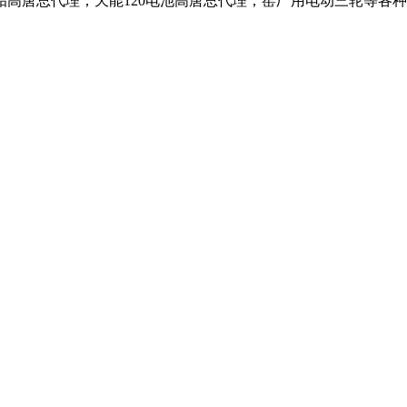
高唐总代理；天能120电池高唐总代理；窑厂用电动三轮等各