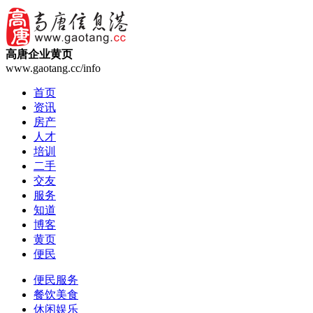
高唐企业黄页
www.gaotang.cc/info
首页
资讯
房产
人才
培训
二手
交友
服务
知道
博客
黄页
便民
便民服务
餐饮美食
休闲娱乐