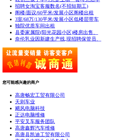
招聘女淘宝客服数名(不招短期工)
阁楼/面议/60平米/发展小区阁楼出租
3室/68万/130平米/发展小区低楼层带车
独院优质车间出租
县委家属院(阳光花园小区)楼房出售、
奈伦乳业因新建生产线,现招聘保管员、
您可能感兴趣的商户
高唐畅宏工贸有限公司
天则车业
飓风电脑科技
正达电脑维修
平安叉车服务团队
高唐鑫辉汽车维修
高唐县凯迪工贸有限公司