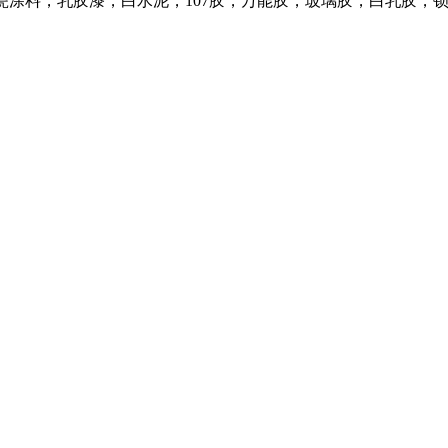
瓷涂料，乳胶漆，白水泥，107胶，万能胶，玻璃胶，白乳胶，