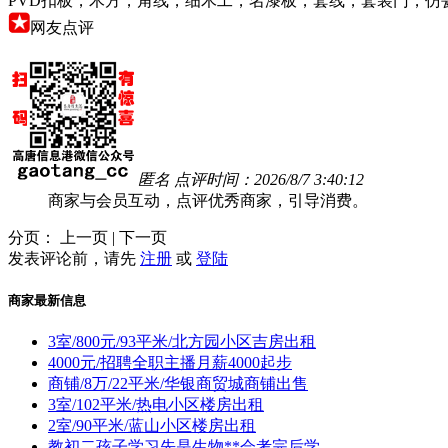
PVD扣板，木方，角线，细木工，名漆板，套线，套装门，仿
网友点评
匿名 点评时间：2026/8/7 3:40:12
商家与会员互动，点评优秀商家，引导消费。
分页： 上一页 | 下一页
发表评论前，请先
注册
或
登陆
商家最新信息
3室/800元/93平米/北方园小区吉房出租
4000元/招聘全职主播月薪4000起步
商铺/8万/22平米/华银商贸城商铺出售
3室/102平米/热电小区楼房出租
2室/90平米/蓝山小区楼房出租
教初二孩子学习先是生物**会考完后学