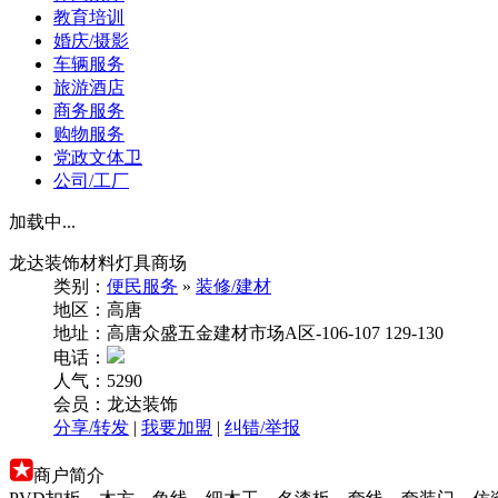
教育培训
婚庆/摄影
车辆服务
旅游酒店
商务服务
购物服务
党政文体卫
公司/工厂
加载中...
龙达装饰材料灯具商场
类别：
便民服务
»
装修/建材
地区：高唐
地址：高唐众盛五金建材市场A区-106-107 129-130
电话：
人气：5290
会员：龙达装饰
分享/转发
|
我要加盟
|
纠错/举报
商户简介