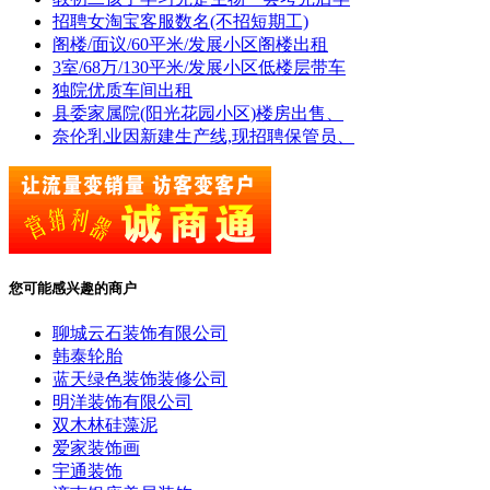
招聘女淘宝客服数名(不招短期工)
阁楼/面议/60平米/发展小区阁楼出租
3室/68万/130平米/发展小区低楼层带车
独院优质车间出租
县委家属院(阳光花园小区)楼房出售、
奈伦乳业因新建生产线,现招聘保管员、
您可能感兴趣的商户
聊城云石装饰有限公司
韩泰轮胎
蓝天绿色装饰装修公司
明洋装饰有限公司
双木林硅藻泥
爱家装饰画
宇通装饰