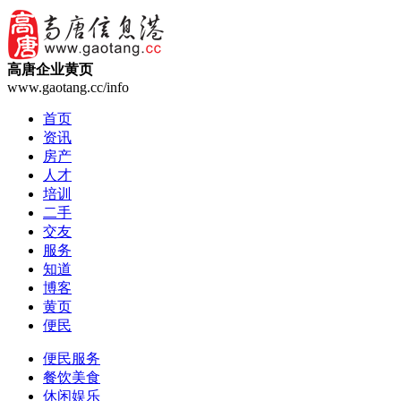
高唐企业黄页
www.gaotang.cc/info
首页
资讯
房产
人才
培训
二手
交友
服务
知道
博客
黄页
便民
便民服务
餐饮美食
休闲娱乐