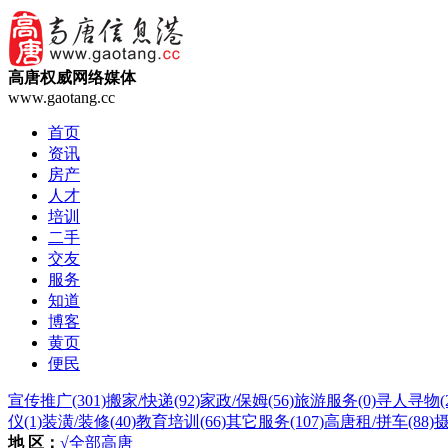
高唐权威网络媒体
www.gaotang.cc
首页
资讯
房产
人才
培训
二手
交友
服务
知道
博客
黄页
便民
宣传推广
(301)
搬家/快递
(92)
家政/保姆
(56)
旅游服务
(0)
寻人寻物
(
仪
(1)
装潢/装修
(40)
教育培训
(66)
其它服务
(107)
高唐租/拼车
(88)
地 区：
√全部
高唐