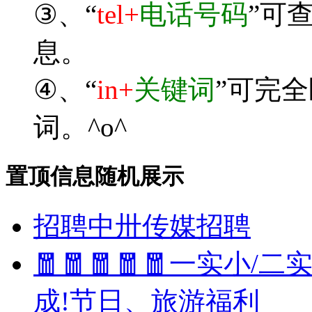
③、“
tel+
电话号码
”可
息。
④、“
in+
关键词
”可完
词。^o^
置顶信息随机展示
招聘中卅传媒招聘
🧧🧧🧧🧧🧧一实小/
成!节日、旅游福利