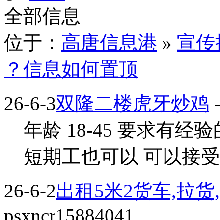
全部信息
位于：
高唐信息港
»
宣传
？信息如何置顶
26-6-3
双隆二楼虎牙炒鸡
-
年龄 18-45 要求有
短期工也可以 可以接受出
26-6-2
出租5米2货车,拉货
psxncr15884041