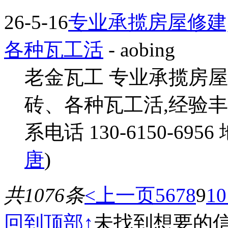
26-5-16
专业承揽房屋修建
各种瓦工活
- aobing
老金瓦工 专业承揽房屋
砖、各种瓦工活,经验丰
系电话 130-6150-695
唐
)
共1076条
<上一页
5
6
7
8
9
10
回到顶部↑
未找到想要的