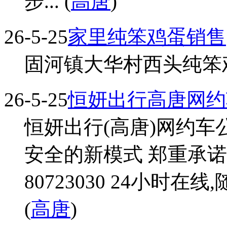
步... (
高唐
)
26-5-25
家里纯笨鸡蛋销售
固河镇大华村西头纯笨鸡蛋
26-5-25
恒妍出行高唐网约
恒妍出行(高唐)网约车
安全的新模式 郑重承诺,1.客
80723030 24小时在线
(
高唐
)