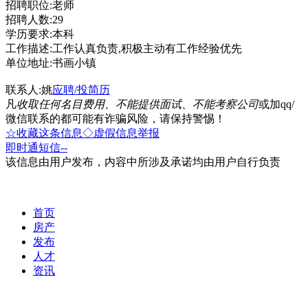
招聘职位:老师
招聘人数:29
学历要求:本科
工作描述:工作认真负责,积极主动有工作经验优先
单位地址:书画小镇
联系人:姚
应聘/投简历
凡
收取任何名目费用、不能提供面试、不能考察公司
或加qq/
微信联系的都可能有诈骗风险，请保持警惕！
☆收藏这条信息
◇虚假信息举报
即时通
短信
--
该信息由用户发布，内容中所涉及承诺均由用户自行负责
首页
房产
发布
人才
资讯