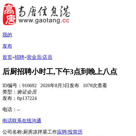
我的
发布
首页
»
招聘
»
营业员/店员
后厨招聘小时工,下午3点到晚上八点
ID编号：910692 2026年8月3日发布 1078次查看
类型：
验证会员
发布：ftp137224
电话：
--
电话联系
在线沟通
公司名称:厨房凉拌菜工作
应聘/投简历