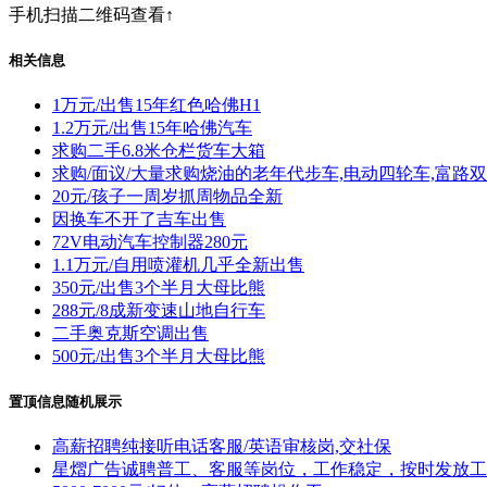
手机扫描二维码查看↑
相关信息
1万元/出售15年红色哈佛H1
1.2万元/出售15年哈佛汽车
求购二手6.8米仓栏货车大箱
求购/面议/大量求购烧油的老年代步车,电动四轮车,富路双
20元/孩子一周岁抓周物品全新
因换车不开了吉车出售
72V电动汽车控制器280元
1.1万元/自用喷灌机几乎全新出售
350元/出售3个半月大母比熊
288元/8成新变速山地自行车
二手奥克斯空调出售
500元/出售3个半月大母比熊
置顶信息随机展示
高薪招聘纯接听电话客服/英语审核岗,交社保
星熠广告诚聘普工、客服等岗位，工作稳定，按时发放工资