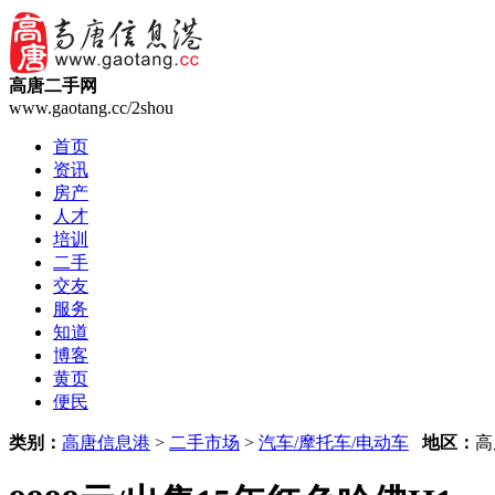
高唐二手网
www.gaotang.cc/2shou
首页
资讯
房产
人才
培训
二手
交友
服务
知道
博客
黄页
便民
类别：
高唐信息港
>
二手市场
>
汽车/摩托车/电动车
地区：