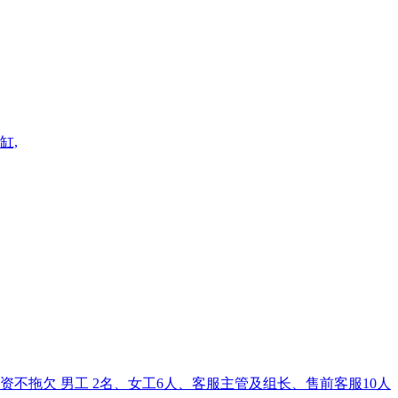
缸,
不拖欠 男工 2名、女工6人、客服主管及组长、售前客服10人