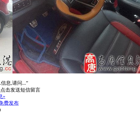
信息,请问...”
息»
免费发布
)