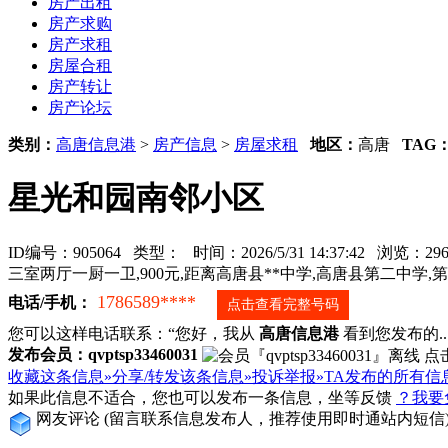
房产出租
房产求购
房产求租
房屋合租
房产转让
房产论坛
类别：
高唐信息港
>
房产信息
>
房屋求租
地区：
高唐
TAG
星光和园南邻小区
ID编号：905064 类型：
时间：2026/5/31 14:37:42 浏览：
三室两厅一厨一卫,900元,距离高唐县**中学,高唐县第二中学
1786589****
电话/手机：
点击查看完整号码
您可以这样电话联系：“您好，我从
高唐信息港
看到您发布的...
发布会员：qvptsp33460031
收藏这条信息»
分享/转发该条信息»
投诉举报»
TA发布的所有信
如果此信息不适合，您也可以发布一条信息，坐等反馈
？我要
网友评论
(留言联系信息发布人，推荐使用即时通站内短信