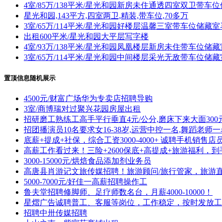
4室/85万/138平米/星光和园新房未住通透四室双卫带车
星光和园,143平方,四室两卫,精装,带车位,70多万
3室/65万/114平米/星光和园好楼层温馨三室带车位储藏
出租600平米/星光和园大平层写字楼
4室/93万/138平米/星光和园凤凰楼层新房未住带车位储
3室/65万/114平米/星光和园中间楼层采光无敌带车位储
置顶信息随机展示
4500元/财富广场华为专卖店招聘导购
3室/商博瑞对过聚兴花园房屋出租
招研磨工熟练工高手平行垂直4元/公分,磨床下来大面300
招团播演员10名要求女16-38岁,运营中控一名,舞蹈老师一
底薪+提成+社保，综合工资3000-4000+ 诚聘手机销
高薪工作看过来！三险+2600保底+高提成+旅游福利，到手500
3000-15000元/烘焙食品添加剂业务员
高唐县肖游记文旅传媒招聘！旅游顾问/旅行管家，旅游
5000-7000元/好佳一高薪招聘操作工
鲁夫堂招聘修脚师、足疗师数名台，月薪4000-10000！
星熠广告诚聘普工、客服等岗位，工作稳定，按时发放工资
招聘中卅传媒招聘