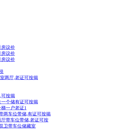
万看房议价
万看房议价
万看房议价
税
,三室两厅,老证可按揭
售,可按揭
车位一个储有证可按揭
一梯一户老证1
三卫带两车位带储,有证可按揭
室两厅带车位带储,老证可按
室双卫带车位储藏室