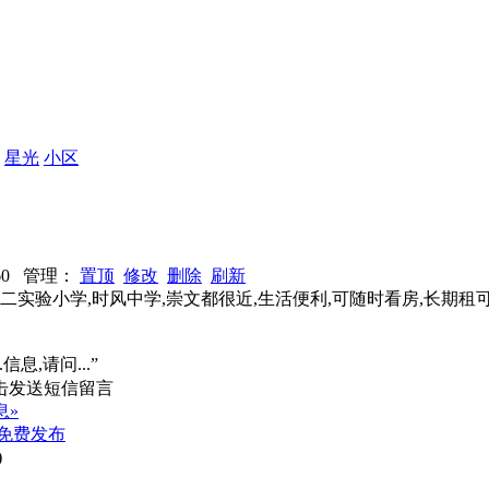
：
星光
小区
2960 管理：
置顶
修改
删除
刷新
,第二实验小学,时风中学,崇文都很近,生活便利,可随时看房,长期租
信息,请问...”
息»
免费发布
)