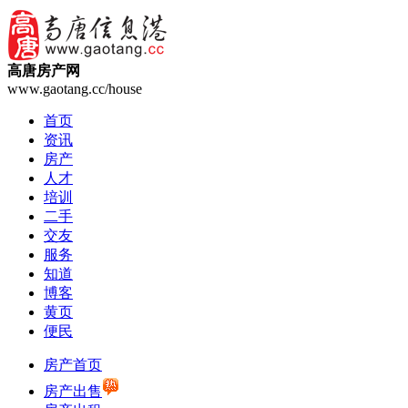
高唐房产网
www.gaotang.cc/house
首页
资讯
房产
人才
培训
二手
交友
服务
知道
博客
黄页
便民
房产首页
房产出售