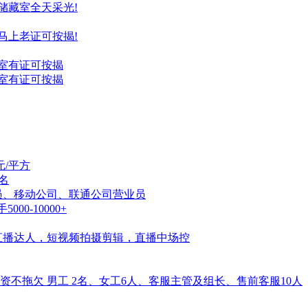
位储藏室全天采光!
室马上老证可按揭!
藏室有证可按揭
藏室有证可按揭
元/平方
名
售店员、移动公司、联通公司营业员
0-10000+
直播达人，短视频拍摄剪辑，直播中场控
不拖欠 男工 2名、女工6人、客服主管及组长、售前客服10人