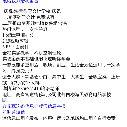
电话联系
给我留言
[庆祝]海天教育会计学校[庆祝]
一.零基础学会计 免费试听
二.现推出零基础电脑软件组合课
热门课程，一次性学透
1.office电脑办公
2.短视频剪辑
3.PS平面设计
全程实操教学，不讲空洞理论
实战案例零基础也能快速听懂学会
一套技能多重用途，职场、副业、生活全方位适用，一次学
习，终身受用！
适合人群：零基础小白，高中生，大学生，全职宝妈，上班
族，转行/待业人群…
详情询13356351410培培老师
地址：高唐官道街移动公司北邻四楼海天教育电脑学校
☆收藏这条信息
◇虚假信息举报
即时通
短信
--
该信息由用户发布，内容中所涉及承诺均由用户自行负责