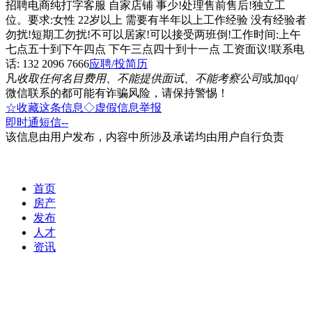
招聘电商纯打字客服 自家店铺 事少!处理售前售后!独立工
位。要求:女性 22岁以上 需要有半年以上工作经验 没有经验者
勿扰!短期工勿扰!不可以居家!可以接受两班倒!工作时间:上午
七点五十到下午四点 下午三点四十到十一点 工资面议!联系电
话: 132 2096 7666
应聘/投简历
凡
收取任何名目费用、不能提供面试、不能考察公司
或加qq/
微信联系的都可能有诈骗风险，请保持警惕！
☆收藏这条信息
◇虚假信息举报
即时通
短信
--
该信息由用户发布，内容中所涉及承诺均由用户自行负责
首页
房产
发布
人才
资讯