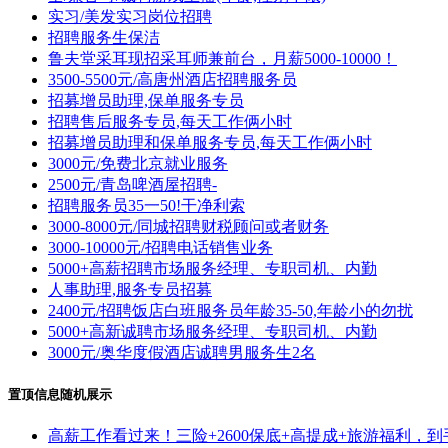
实习/美发实习岗位招聘
招聘服务生保洁
鲁夫堂采耳现招采耳师兼前台，月薪5000-10000！
3500-5500元/高唐州酒店招聘服务员
招募增员助理,保单服务专员
招聘售后服务专员,每天工作俩小时
招募增员助理和保单服务专员,每天工作俩小时
3000元/免费北京就业服务
2500元/青岛啤酒屋招聘-
招聘服务员35一50!干净利索
3000-8000元/同城招聘财税顾问或者财务
3000-10000元/招聘电话销售业务
5000+高薪招聘市场服务经理、专职司机、内勤
人事助理,服务专员招募
2400元/招聘饭店白班服务员年龄35-50,年龄小的勿扰
5000+高新诚聘市场服务经理、专职司机、内勤
3000元/奥华度假酒店诚聘男服务生2名
置顶信息随机展示
高薪工作看过来！三险+2600保底+高提成+旅游福利，到手500