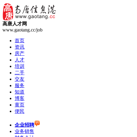
高唐人才网
www.gaotang.cc/job
首页
资讯
房产
人才
培训
二手
交友
服务
知道
博客
黄页
便民
企业招聘
业务销售