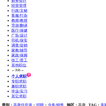
财务会计
经营管理
行政/文秘
客服/打杂
教师/教授
导游/翻译
医疗/保健
广告/设计
司机/保安
调查/促销
家教/辅导
家政/保姆
技工/普工
其他职位
←Job→
个人求职
专职求职
兼职求职
毕业/实习
其它求职
类别：
高唐信息港
>
招聘
>
业务/销售
地区：
高唐
TAG：
亲