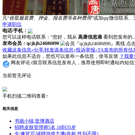
凡“
收取服装费、押金、报名费等各种费用
”或加qq/微信联
申请职位
电话/手机：
您可以这样电话联系：“您好，我从
高唐信息港
看到您发布的...
发布会员：qcjkjh24686890
收藏这条信息»
分享/转发该条信息»
投诉举报»
TA发布的所有信
如果此信息不适合，您也可以发布一条信息，坐等反馈
？我要
网友评论
(留言联系信息发布人，推荐使用即时通站内短信
当前暂无评论
手机扫描二维码查看↑
相关信息
书画小镇,世博酒店
招聘皮肤管理师5名,18到35岁
全/兼皆可/诚聘游戏主播(年龄,性别不限)