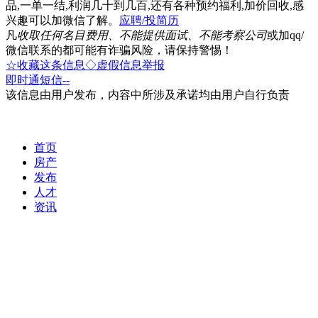
品,一单一结,利润几十到几百,还有各种预约福利,加价回收,感
兴趣可以加微信了解。
应聘/投简历
凡
收取任何名目费用、不能提供面试、不能考察公司
或加qq/
微信联系的都可能有诈骗风险，请保持警惕！
☆收藏这条信息
◇虚假信息举报
即时通
短信
--
该信息由用户发布，内容中所涉及承诺均由用户自行负责
首页
房产
发布
人才
资讯