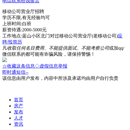
电话联系
给我留言
移动公司营业厅招聘
学历不限,有无经验均可
上班时间:白班
薪资待遇:2000-5000元
工作地点:蓝山小区北门对过移动公司营业厅(老移动公司)
应
聘/投简历
凡
收取任何名目费用、不能提供面试、不能考察公司
或加qq/
微信联系的都可能有诈骗风险，请保持警惕！
☆收藏这条信息
◇虚假信息举报
即时通
短信
--
该信息由用户发布，内容中所涉及承诺均由用户自行负责
首页
房产
发布
人才
资讯