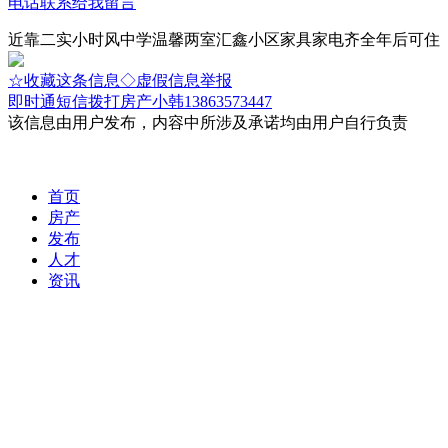
电话联系
给我留言
近靠二实小时风中学温馨两室汇鑫小区家具家电齐全年后可住
☆收藏这条信息
◇虚假信息举报
即时通
短信
拨打房产小韩13863573447
该信息由用户发布，内容中所涉及承诺均由用户自行负责
首页
房产
发布
人才
资讯