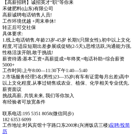
【高薪招聘】诚招英才“职”等你来
禾健肥料(山东)有限公司
高薪诚聘电话销售人员!
工作环境优越 +周末单休!
转正后可交社保
具体要求:
1.线上电话销售,年龄23岁-45岁 长期!(只限女性),初中以上文化
程度,可适应短期出差参展或促销(2-5天),思维活跃,沟通能力强,
性格活泼开朗,敢于挑战!
薪资待遇:基本工资+高薪提成+年终奖+电话补助=综合薪资
5000+
工作时间:上午8:00—11:30下午1:40—5:40
2.市场服务经理5名(男性)23—35岁(有车有证需每月出差)高中
以上文化程度,从事过销售或农业、植保、化学相关专业优先,
薪资面议
挑战高薪, 共筑未来, 我们等你加入
有经验者可放宽条件
联系电话:195 5351 8058(微信同步)
182 6353 6099
工作地址:时风宾馆十字路口东200米(兴洲饭店三楼)
应聘/投简
历