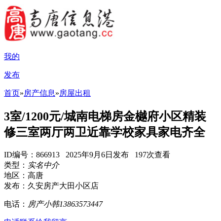
我的
发布
首页
»
房产信息
»
房屋出租
3室/1200元/城南电梯房金樾府小区精装
修三室两厅两卫近靠学校家具家电齐全
ID编号：866913 2025年9月6日发布 197次查看
类型：
实名中介
地区：高唐
发布：久安房产大田小区店
电话：
房产小韩13863573447