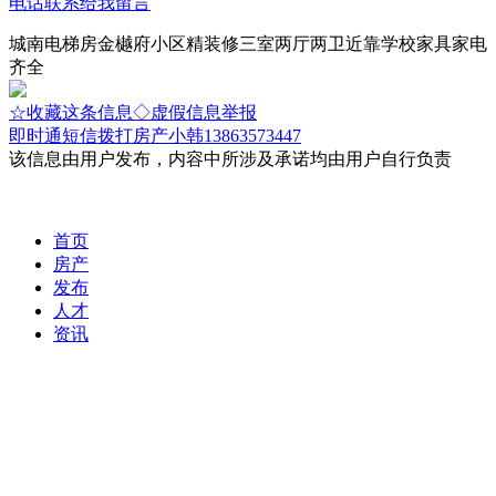
电话联系
给我留言
城南电梯房金樾府小区精装修三室两厅两卫近靠学校家具家电
齐全
☆收藏这条信息
◇虚假信息举报
即时通
短信
拨打房产小韩13863573447
该信息由用户发布，内容中所涉及承诺均由用户自行负责
首页
房产
发布
人才
资讯