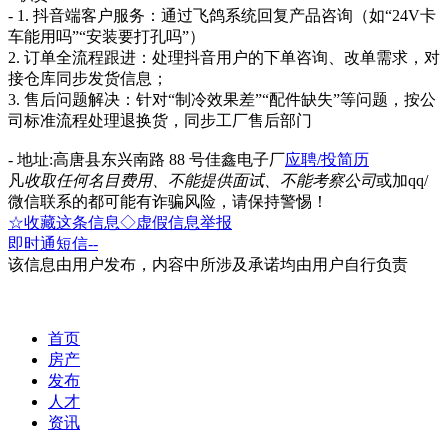
- 1. 抖音端客户服务：通过飞鸽系统回复产品咨询（如“24V卡
车能用吗”“安装要打孔吗”）
2. 订单全流程跟进：处理抖音用户的下单咨询、改单需求，对
接仓库同步发货信息；
3. 售后问题解决：针对“制冷效果差”“配件缺失”等问题，按公
司标准流程处理退换货，同步工厂售后部门
- 地址:高唐县东兴南路 88 号佳鑫电子厂
应聘/投简历
凡
收取任何名目费用、不能提供面试、不能考察公司
或加qq/
微信联系的都可能有诈骗风险，请保持警惕！
☆收藏这条信息
◇虚假信息举报
即时通
短信
--
该信息由用户发布，内容中所涉及承诺均由用户自行负责
首页
房产
发布
人才
资讯