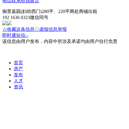
电话联系
给我留言
御景嘉园(妇幼西门)280平、220平两处商铺出租
192 1636 0323微信同号
☆收藏这条信息
◇虚假信息举报
即时通
短信
--
该信息由用户发布，内容中所涉及承诺均由用户自行负责
首页
房产
发布
人才
资讯