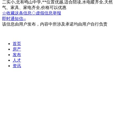
二实小,北有鸣山中学,**位置优越,适合陪读,水电暖齐全,天然
气、家具、家电齐全,价格可以优惠
☆收藏这条信息
◇虚假信息举报
即时通
短信
--
该信息由用户发布，内容中所涉及承诺均由用户自行负责
首页
房产
发布
人才
资讯